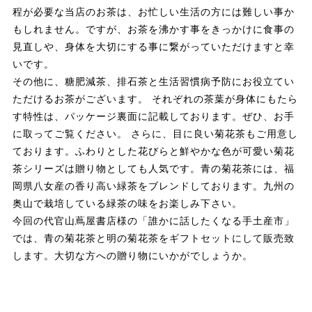
程が必要な当店のお茶は、お忙しい生活の方には難しい事か
もしれません。ですが、お茶を沸かす事をきっかけに食事の
見直しや、身体を大切にする事に繋がっていただけますと幸
いです。
その他に、糖肥減茶、排石茶と生活習慣病予防にお役立てい
ただけるお茶がございます。 それぞれの茶葉が身体にもたら
す特性は、パッケージ裏面に記載しております。ぜひ、お手
に取ってご覧ください。 さらに、目に良い菊花茶もご用意し
ております。ふわりとした花びらと鮮やかな色が可愛い菊花
茶シリーズは贈り物としても人気です。青の菊花茶には、福
岡県八女産の香り高い緑茶をブレンドしております。九州の
奥山で栽培している緑茶の味をお楽しみ下さい。
今回の代官山蔦屋書店様の「誰かに話したくなる手土産市」
では、青の菊花茶と明の菊花茶をギフトセットにして販売致
します。大切な方への贈り物にいかがでしょうか。