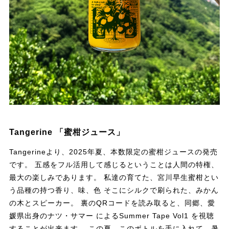
Tangerine 「蜜柑ジュース」
Tangerineより、2025年夏、本数限定の蜜柑ジュースの発売
です。 五感をフル活用して感じるということは人間の特権、
最大の楽しみであります。 私達の育てた、宮川早生蜜柑とい
う品種の持つ香り、味、色 そこにシルクで刷られた、みかん
の木とスピーカー。 裏のQRコードを読み取ると、同郷、愛
媛県出身のナツ・サマー によるSummer Tape Vol1 を視聴
することが出来ます。 この夏、このボトルを手に入れて、暑