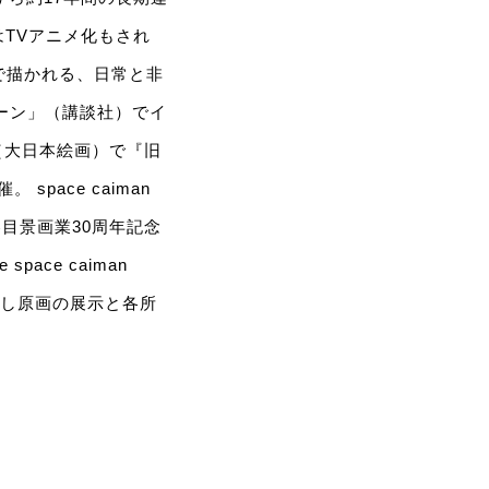
はTVアニメ化もされ
で描かれる、日常と非
ーン」（講談社）でイ
（大日本絵画）で『旧
pace caiman
『冬目景画業30周年記念
pace caiman
下ろし原画の展示と各所