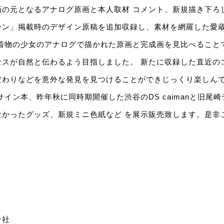
画の元となるアナログ原画と本人取材 コメント、新規描き下ろ
ーン」掲載時のデザイン原稿を追加収録し、素材を網羅した愛
と着物の少女のアナログで描かれた原画と完成画を見比べること
セスが自然と伝わるよう目指しました。 新たに収録した直近の
だわりなどを意外な発見を見つけることができじっくり楽しん
サイン本、昨年秋に同時期開催した渋谷のDS caimanと旧尾
なかったグッズ、新規ミニ色紙など を展示販売致します。是非
ン社