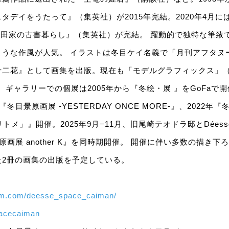
タデイをうたって』（集英社）が2015年完結。2020年4月に
百木田家の古書暮らし』（集英社）が完結。 躍動的で独特な筆致
ような作風が人気。 イラストは冬目ケイ名義で「月刊アフタヌ
十二花』として画集を出版。現在も「モデルグラフィックス」
 ギャラリーでの個展は2005年から『冬絵・展 』をGoFaで開催。 s
『冬目景原画展 -YESTERDAY ONCE MORE-』、2022年
トリトメ」』開催。2025年9月−11月、旧尾崎テオドラ邸とDéesse s
ケイ原画展 another K』を同時期開催。 開催に伴い多数の描き
た2冊の画集の出版を予定している。
ram.com/deesse_space_caiman/
pacecaiman