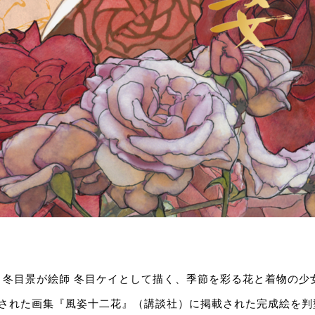
家 冬目景が絵師 冬目ケイとして描く、季節を彩る花と着物の
発売された画集『風姿十二花』（講談社）に掲載された完成絵を