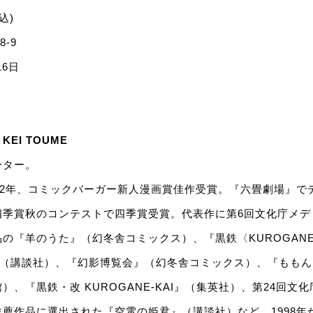
込)
8-9
16日
EI TOUME
ーター。
92年、コミックバーガー新人漫画賞佳作受賞。『六畳劇場』でデ
四季賞秋のコンテストで四季賞受賞。代表作に第6回文化庁メデ
の『羊のうた』（幻冬舎コミックス）、『黒鉄〈KUROGAN
』（講談社）、『幻影博覧会』（幻冬舎コミックス）、『ももん
）、『黒鉄・改 KUROGANE-KAI』（集英社）、第24回文
薦作品に選出された『空電の姫君』（講談社）など。1998年