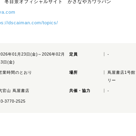
RL 冬目景オフィシャルサイト かさなやカワラバン
aya.com
ps://dscaiman.com/topics/
2026年01月23日(金)～2026年02月
定員
-
13日(金)
営業時間のとおり
場所
蔦屋書店1号館
リー
代官山 蔦屋書店
共催・協力
-
03-3770-2525