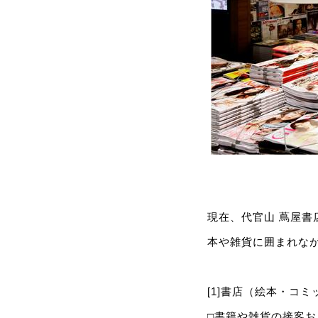
現在、代官山 蔦屋
本や雑貨に囲まれな
[1]書店（絵本・コ
□書籍や雑貨の接客