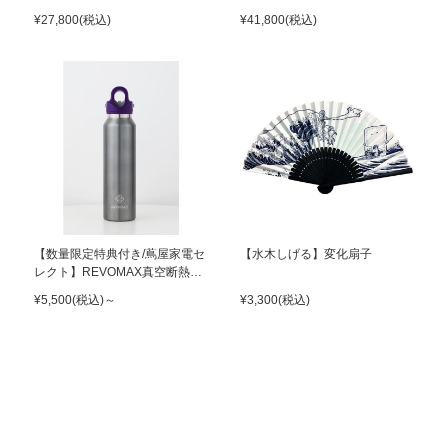
COOLIFY2S PRO ネッククーラ
CYBER FOLD ネッククーラー
¥27,800(税込)
¥41,800(税込)
ー パープル
シルバー
【数量限定特典付き/蔦屋家電セ
【水木しげる】変化扇子
レクト】REVOMAX真空断熱ボ
トル16oz ガンメタル×ライラッ
¥5,500(税込)～
¥3,300(税込)
クパープル