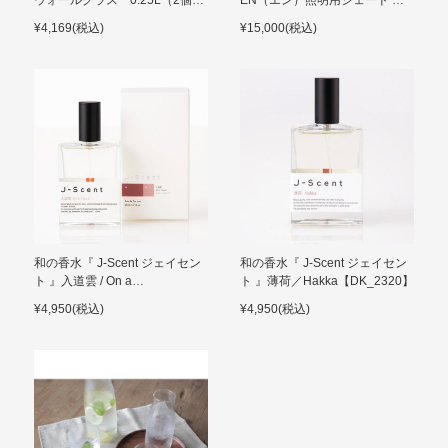
ウォールグラス 0.25L（2個セ
EN（エン）照明用シェード 置
ット）
き香入れ
¥4,169(税込)
¥15,000(税込)
和の香水『 J-Scent ジェイセン
和の香水『 J-Scent ジェイセン
ト 』入道雲 / On a
ト 』薄荷／Hakka【DK_2320】
Cloud【DK_2320】
¥4,950(税込)
¥4,950(税込)