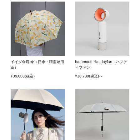
イイダ傘店 傘（日傘・晴雨兼用
baramood Handayfan（ハンデ
傘）
ィファン）
¥39,600(税込)
¥10,780(税込)〜