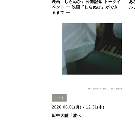
映画『しらぬひ』公開記念 トークイ
あ
ベント ー 映画『しらぬひ』ができ
ル
るまで ー
アート
2026.06.01(月) - 12.31(木)
田中大輔「波へ」