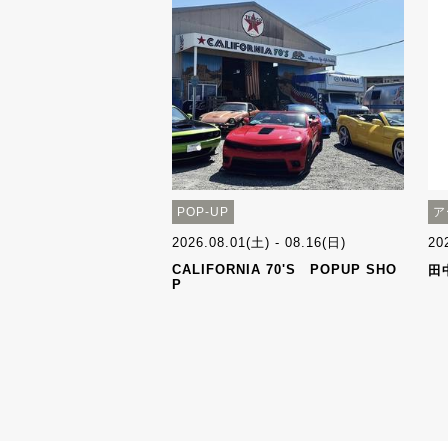
POP-UP
ア
2026.08.01(土) - 08.16(日)
20
CALIFORNIA 70'S POPUP SHO
田
P