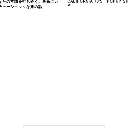
CALIFORNIA 70'S POPUP S
なたの常識を打ち砕く。最高にカ
P
チャーショックな旅の話