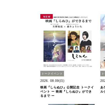
NEW
トークイベント
ト
2026. 08.09(日)
20
映画『しらぬひ』公開記念 トークイ
あ
ベント ー 映画『しらぬひ』ができ
ル
るまで ー