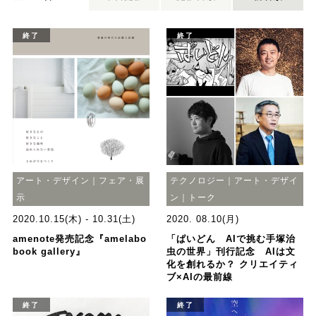
終了
終了
アート・デザイン｜フェア・展
テクノロジー｜アート・デザイ
示
ン｜トーク
2020.10.15(木) - 10.31(土)
2020. 08.10(月)
amenote発売記念『amelabo
「ぱいどん AIで挑む手塚治
book gallery』
虫の世界」刊行記念 AIは文
化を創れるか？ クリエイティ
ブ×AIの最前線
終了
終了