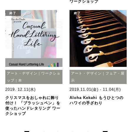
ワークショップ
終了
終了
アート・デザイン｜ワークショ
アート・デザイン｜フェア・展
ップ｜本
示
2019. 12.11(水)
2019.11.01(金) - 11.04(月)
クリスマスをおしゃれに飾り
Aloha Kekahi もうひとつの
付け！ 「ブラッシュペン」を
ハワイの手ざわり
使ったハンドレタリング ワー
クショップ
<
>