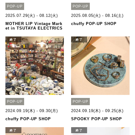
POP-UP
POP-UP
2025.07.29(火) - 08.12(火)
2025.08.05(火) - 08.16(土)
MOTHER LIP Vintage Mark
chuffy POP-UP SHOP
et in TSUTAYA ELECTRICS
終了
終了
POP-UP
POP-UP
2024.09.19(木) - 09.30(月)
2024.09.19(木) - 09.25(水)
chuffy POP-UP SHOP
SPOOKY POP-UP SHOP
終了
終了