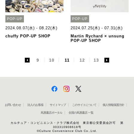
POP-UP
POP-UP
2024.08.07(水) - 08.22(木)
2024.07.25(木) - 07.31(水)
chuffy POP-UP SHOP
Martin Rychard × unsung
POP-UP SHOP
<
9
10
11
12
13
>
お問い合わせ
法人のお客様
サイトマップ
このサイトについて
個人情報保護方針
蔦屋書店ポータル
全国の蔦屋書店 一覧
カルチュア・コンビニエンス・クラブ株式会社 東京都公安委員会許可 第
303310908618号
©Culture Convenience Club Co.,Ltd.