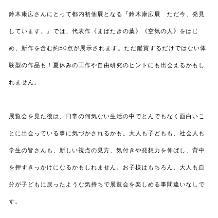
鈴木康広さんにとって都内初個展となる『鈴木康広展 ただ今、発見
しています。』では、代表作《まばたきの葉》《空気の人》をはじ
め、新作を含む約50点が展示されます。ただ鑑賞するだけではない体
験型の作品も！夏休みの工作や自由研究のヒントにも出会えるかもし
れません。
展覧会を見た後は、日常の何気ない生活の中でとんでもなく面白いこ
とに出会っている事に気づかされるかも。大人も子どもも、社会人も
学生の皆さんも、新しい視点の見方、気付きや発想力を伸ばし、背中
を押すきっかけになるかもしれません。お子様はもちろん、大人も自
分が子どもに戻ったような気持ちで展覧会を楽しめる事間違いなしで
す。