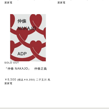
ラフィック社)
屋家電
屋家電
SOLD OUT
『仲條 NAKAJO』 仲條正義
￥8,500
(税込
￥9,350
)
二子玉川 蔦
屋家電