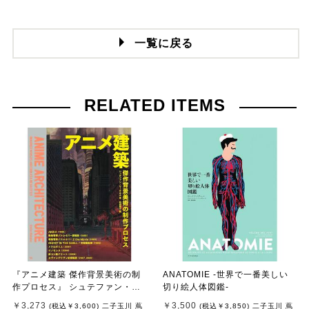
一覧に戻る
RELATED ITEMS
『アニメ建築 傑作背景美術の制
ANATOMIE -世界で一番美しい
作プロセス』 シュテファン・リ
切り絵人体図鑑-
ーケルス /著, 和田 侑子/ 翻訳 (グ
￥3,273
￥3,500
(税込
￥3,600
)
二子玉川 蔦
(税込
￥3,850
)
二子玉川 蔦