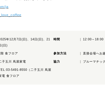
com/ja
_love_coffee
2025年12月7日(日)、14日(日)、21
時間
12:00～18:00
日(日)
1階 食フロア
参加方法
直接会場へお
二子玉川 蔦屋家電
協力
ブルーマチッ
TEL:03-5491-8550（二子玉川 蔦屋
家電 食フロア