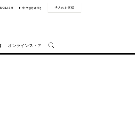
NGLISH
法人のお客様
中文(簡体字)
は
オンラインストア