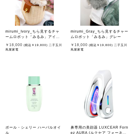
mirumi_Ivory_ちら見するチャ
mirumi_Gray_ちら見するチャー
ームロボット「みるみ」アイボ
ムロボット「みるみ」グレー
リー
￥18,000
￥18,000
(税込
￥19,800
)
二子玉川
(税込
￥19,800
)
二子玉川
蔦屋家電
蔦屋家電
ポール・シェリー ハーバルオイ
鼻専用の美顔器 LUXCEAR Forn
ル
ez AURA (ルクセア フォーネス