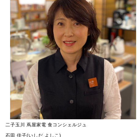
二子玉川 蔦屋家電 食コンシェルジュ
石田 佳子(いしだ よしこ)