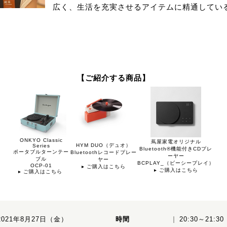
広く、生活を充実させるアイテムに精通してい
【ご紹介する商品】
ONKYO Classic
蔦屋家電オリジナル
HYM DUO（デュオ）
Series
Bluetooth®機能付きCDプレ
ポータブルターンテー
Bluetoothレコードプレー
ーヤー
ブル
ヤー
BCPLAY_（ビーシープレイ）
OCP-01
▸ ご購入はこちら
▸ ご購入はこちら
▸ ご購入はこちら
2021年8月27日（金）
時間
20:30～21: