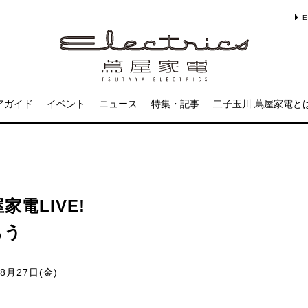
E
アガイド
イベント
ニュース
特集・記事
二子玉川 蔦屋家電と
屋家電LIVE!
もう
08月27日(金)