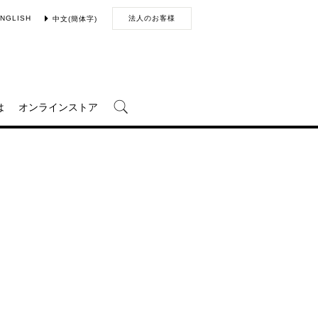
NGLISH
法人のお客様
中文(簡体字)
は
オンラインストア