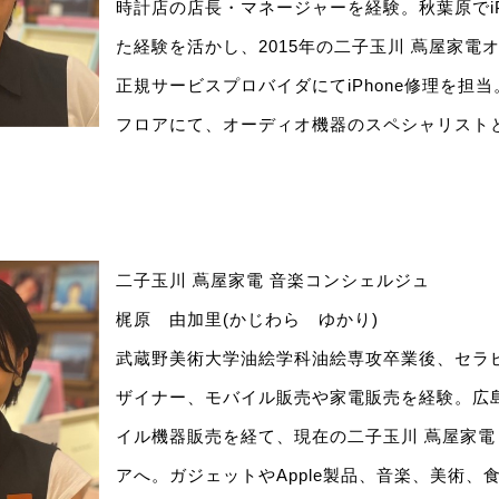
時計店の店長・マネージャーを経験。秋葉原でiP
た経験を活かし、2015年の二子玉川 蔦屋家電オ
正規サービスプロバイダにてiPhone修理を担
フロアにて、オーディオ機器のスペシャリスト
二子玉川 蔦屋家電 音楽コンシェルジュ
梶原 由加里(かじわら ゆかり)
武蔵野美術大学油絵学科油絵専攻卒業後、セラ
ザイナー、モバイル販売や家電販売を経験。広
イル機器販売を経て、現在の二子玉川 蔦屋家
アへ。ガジェットやApple製品、音楽、美術、