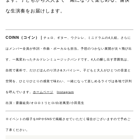
な生演奏をお届けします。
COINN（コイン）｜
チェロ、ギター、ウクレレ、ミニドラムの4人組。さらに
はメンバー全員が作詞・作曲・ボーカルも担当。予想のつかない展開が次々飛び出
す、一風変わったチルドレンミュージックバンドです。4人の醸し出す雰囲気は、
自然で素朴で、だけどほんのり渋さ&スパイシー。子どもと大人がひとつの音楽と
空間を、ひとりひとりの感覚で味わい、一緒になって楽しめるライヴは各地で評判
を呼んでいます。
ホームページ
Instagram
出演：齋藤紘良/オロロトリヒロ/白岩萬里/小田晃生
※イベントの様子をHPやSNSで掲載させていただく場合がございますので予めご
了承ください。