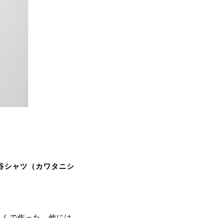
谷シャツ（カワタニシ
込んで作った、他には