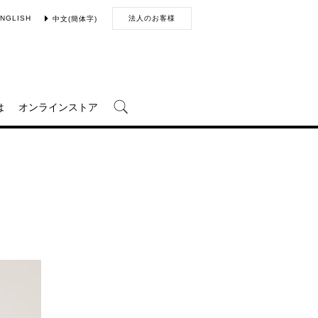
NGLISH
法人のお客様
中文(簡体字)
は
オンラインストア