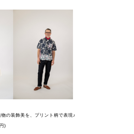
植物の装飾美を、プリント柄で表現♪
0円)