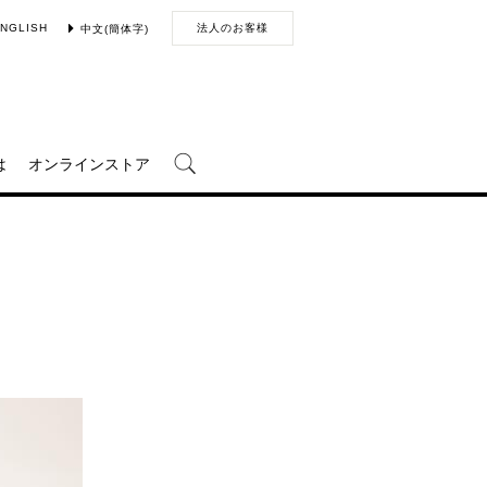
NGLISH
法人のお客様
中文(簡体字)
は
オンラインストア