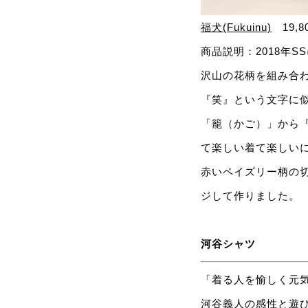
福犬(Fukuinu)
19,
商品説明：2018年
沢山の花柄を組み合わ
『笑』という文字に
「籠（かご）」から
て楽しい着て楽しい
赤いペイズリー柄の
ジして作りました。
河谷シャツ
「着る人を愉しく元
河谷義人の感性と遊