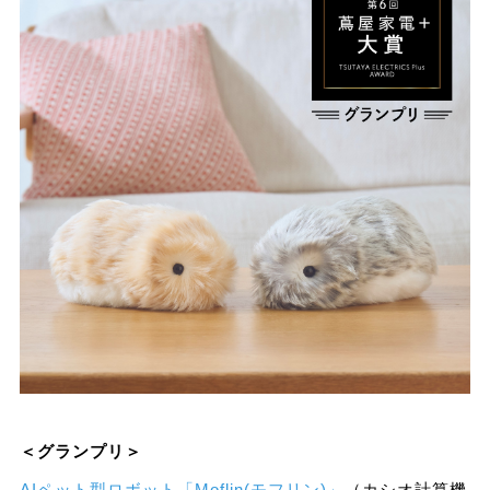
＜グランプリ＞
AIペット型ロボット「Moflin(モフリン)」
（カシオ計算機