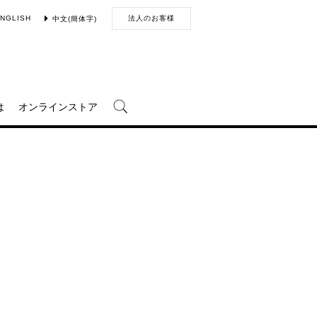
NGLISH
法人のお客様
中文(簡体字)
は
オンラインストア