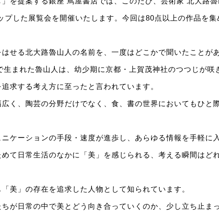
」を提案する銀座 蔦屋書店では、このたび、芸術家 北⼤路魯
ップした展覧会を開催いたします。今回は80点以上の作品を
をはせる北⼤路魯⼭⼈の名前を、⼀度はどこかで聞いたことが
都で⽣まれた魯⼭⼈は、幼少期に京都・上賀茂神社のつつじが咲
を追求する考え⽅に⾄ったと⾔われています。
幅広く、陶芸の分野だけでなく、⾷、書の世界においてもひと
ュニケーションの⼿段・速度が進歩し、あらゆる情報を⼿軽に
ためて⽇常⽣活のなかに「美」を感じられる、考える瞬間はど
も「美」の存在を追求した⼈物として知られています。
たちが⽇常の中で美とどう向き合っていくのか、少し⽴ち⽌ま