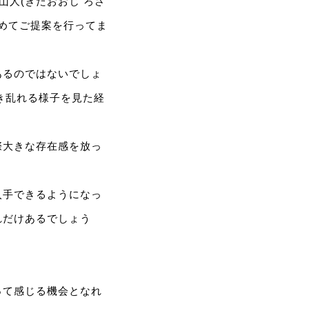
⼭⼈(きたおおじ ろさ
集めてご提案を⾏ってま
あるのではないでしょ
き乱れる様⼦を⾒た経
際⼤きな存在感を放っ
⼊⼿できるようになっ
れだけあるでしょう
って感じる機会となれ