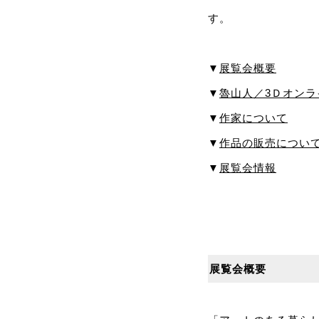
す。
▼
展覧会概要
▼
魯山人／3Ｄオン
▼
作家について
▼
作品の販売につい
▼
展覧会情報
展覧会概要