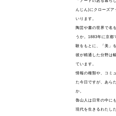
「アートのある暮らし
んじん)にクローズア
いります。
陶芸や書の世界で名
うか。1883年に京
験をもとに、「美」
彼が精通した分野は
ています。
情報の種類や、コミ
た今⽇ですが、あら
か。
魯⼭⼈は⽇常の中に
現代を⽣きるわたし