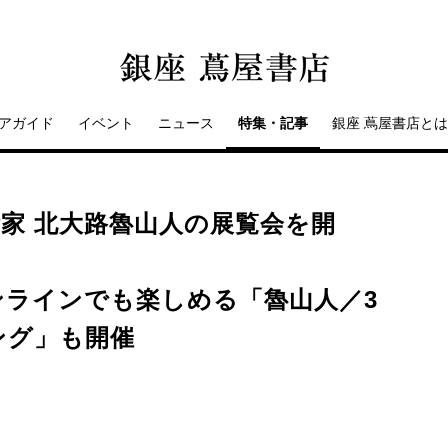
アガイド
イベント
ニュース
特集・記事
銀座 蔦屋書店とは
芸術家 北⼤路魯⼭⼈の展覧会を開
ンラインでも楽しめる「魯⼭⼈／3
ング」も開催