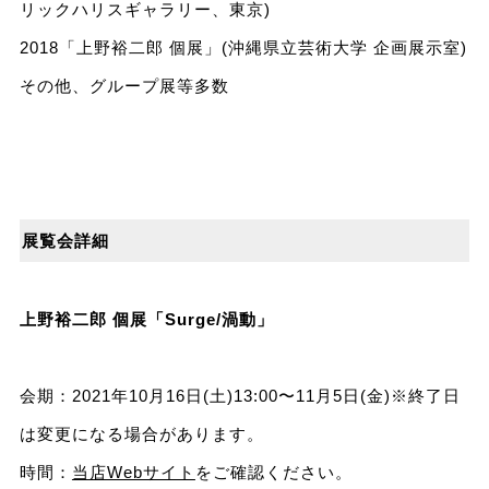
リックハリスギャラリー、東京)
2018「上野裕⼆郎 個展」(沖縄県⽴芸術⼤学 企画展⽰室)
その他、グループ展等多数
展覧会詳細
上野裕⼆郎 個展「Surge/渦動」
会期：2021年10⽉16⽇(⼟)13:00〜11⽉5⽇(⾦)※終了⽇
は変更になる場合があります。
時間：
当店Webサイト
をご確認ください。