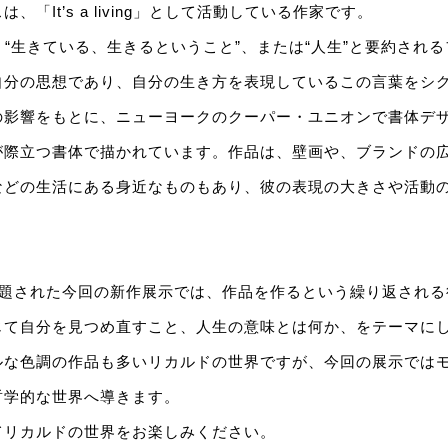
「It’s a living」として活動している作家です。
ing」とは、“生きている、生きるということ”、または“人生”と要約さ
自分の思想であり、自分の生き方を表現しているこの言葉をシ
の影響をもとに、ニューヨークのクーパー・ユニオンで書体デ
が際立つ書体で描かれています。作品は、壁画や、ブランドの
などの生活にある身近なものもあり、彼の表現の大きさや活動
time」と題された今回の新作展示では、作品を作るという繰り返さ
じて自分を見つめ直すこと、人生の意味とは何か、をテーマにし
ルな色調の作品も多いリカルドの世界ですが、今回の展示では
哲学的な世界へ導きます。
てリカルドの世界をお楽しみください。