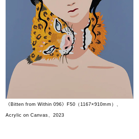
《Bitten from Within 096》F50（1167×910mm）、
Acrylic on Canvas、2023