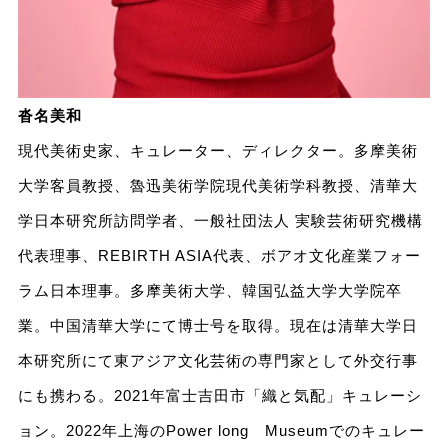
沓名美和
現代美術史家、キュレーター、ディレクター。多摩美術
大学客員教授、魯迅美術学院現代美術学科教授、清華大
学日本研究所訪問学者、一般社団法人 実験芸術研究機構
代表理事、REBIRTH ASIA代表、ボアオ文化産業フォー
ラム日本理事。多摩美術大学、韓国弘益大学大学院卒
業。中国清華大学にて博士号を取得。現在は清華大学日
本研究所にて東アジア文化芸術の専門家として外交行事
にも携わる。2021年富士吉田市「織と気配」キュレーシ
ョン。2022年上海のPower long Museumでのキュレー