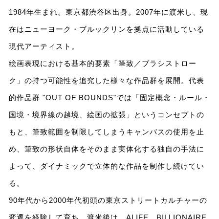
1984年生まれ。東京都渋谷区出身。2007年に渡米し、現
在はニューヨーク・ブルックリンを拠点に活動している
現代アーティスト。
絵画表現における基本的要素「筆致／ブラシストロー
ク」の持つ可能性を追究した様々な作品群を展開。代表
的作品群 "OUT OF BOUNDS"では「固定概念・ルール・
国境・境界線の越境、絵画の拡張」というコンセプトの
もと、筆致範囲を制限してしまうキャンバスの使用を止
め、筆致の形状自体をそのまま実体化する独自の手法に
よって、ダイナミックで立体的な作品を制作し続けてい
る。
90年代から2000年代初頭の東京ストリートカルチャーの
変遷を経験して育ち、渡米後は、ALIFE、BILLIONAIRE