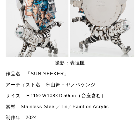
撮影：表恒匡
作品名｜「SUN SEEKER」
アーティスト名｜米山舞・ヤノベケンジ
サイズ｜Ｈ119×Ｗ108×Ｄ50cm（台座含む）
素材｜Stainless Steel／Tin／Paint on Acrylic
制作年｜2024