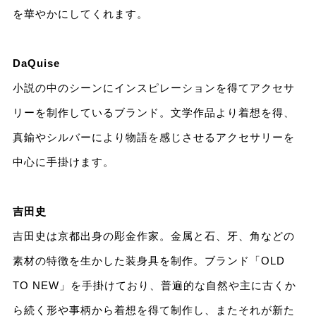
を華やかにしてくれます。
DaQuise
⼩説の中のシーンにインスピレーションを得てアクセサ
リーを制作しているブランド。⽂学作品より着想を得、
真鍮やシルバーにより物語を感じさせるアクセサリーを
中⼼に⼿掛けます。
吉⽥史
吉⽥史は京都出⾝の彫⾦作家。⾦属と⽯、⽛、⾓などの
素材の特徴を⽣かした装⾝具を制作。ブランド「OLD
TO NEW」を⼿掛けており、普遍的な⾃然や主に古くか
ら続く形や事柄から着想を得て制作し、またそれが新た