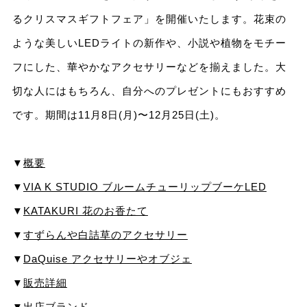
るクリスマスギフトフェア」を開催いたします。花束の
ような美しいLEDライトの新作や、⼩説や植物をモチー
フにした、華やかなアクセサリーなどを揃えました。⼤
切な⼈にはもちろん、⾃分へのプレゼントにもおすすめ
です。期間は11⽉8⽇(月)〜12⽉25⽇(⼟)。
▼
概要
▼
VIA K STUDIO ブルームチューリップブーケLED
▼
KATAKURI 花のお⾹たて
▼
すずらんや⽩詰草のアクセサリー
▼
DaQuise アクセサリーやオブジェ
▼
販売詳細
▼
出店ブランド