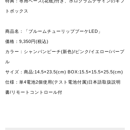
特典：専⽤ベース(花瓶)付き、ホログラムデザインのギフ
トボックス
商品名：「ブルームチューリップブーケLED」
価格：9,350円(税込)
カラー：シャンパンピーチ(新⾊)/ピンク/イエロー/パープ
ル
サイズ：商品:14.5×23.5(cm) BOX:15.5×15.5×25.5(cm)
仕様：単4電池2個使⽤(テスト電池付属)⽇本語取扱説明
書/リモートコントロール付