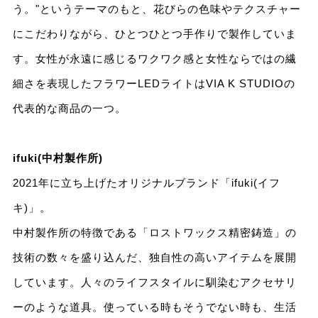
う。"というテーマのもと、花びらの⾊味やテクスチャー
にこだわりながら、ひとつひとつ⼿作りで製作していま
す。⼥性が永遠に感じるワクワク感と⼥性ならではの繊
細さを表現したフラワーLEDライトはVIA K STUDIOの
代表的な商品の⼀つ。
ifuki(中村製作所)
2021年に⽴ち上げたオリジナルブランド「ifuki(イフ
キ)」。
中村製作所の特徴である「ロストワックス精密鋳造」の
技術の数々を盛り込んだ、独⾃性の⾼いアイテムを展開
しています。⼈々のライフスタイルに馴染むアクセサリ
ーのような道具。使っている時もそうでない時も、⽣活