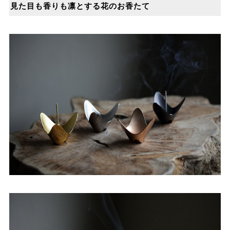
⾒た⽬も⾹りも凛とする花のお⾹たて