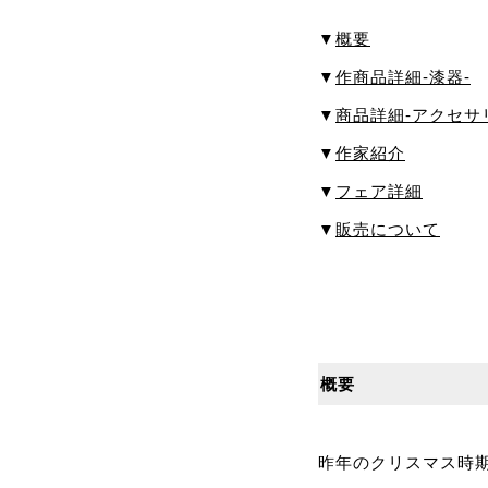
▼
概要
▼
作商品詳細-漆器-
▼
商品詳細-アクセサ
▼
作家紹介
▼
フェア詳細
▼
販売について
概要
昨年のクリスマス時