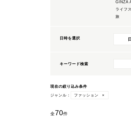
GINZA
ライフ
旅
日時を選択
キーワード検索
現在の絞り込み条件
ジャンル：
ファッション
×
70
全
件