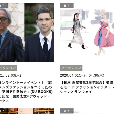
終了
終了
ァッション
ファッション
21. 02.03(水)
2020.04.01(水) - 04.30(木)
オンライントークイベント】『誰
【銀座 蔦屋書店3周年記念】循環
メンズファッションをつくったの
るモード:ファッションイラスト
? 英国男性服飾史』(DU BOOKS)
ションとランウェイ
行記念 栗野宏文×デヴィッド・
ークス
終了
終了