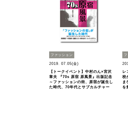
ファッション
フ
2019. 07.05(金)
20
【トークイベント】中村のん×宮沢
レ
章夫 『70s 原宿 原風景』出版記念
校
～ファッションの街、原宿が誕生し
ま
た時代、70年代とサブカルチャー
を