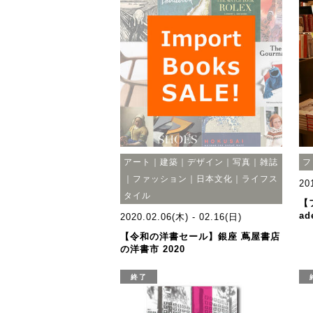
アート｜建築｜デザイン｜写真｜雑誌
フ
｜ファッション｜日本文化｜ライフス
20
タイル
【フ
a
2020.02.06(木) - 02.16(日)
【令和の洋書セール】銀座 蔦屋書店
の洋書市 2020
終了