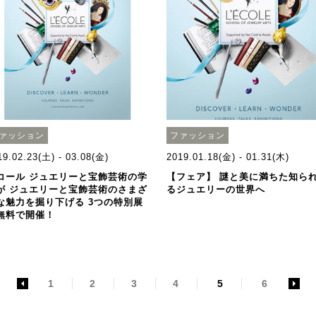
ァッション
ファッション
19.02.23(土) - 03.08(金)
2019.01.18(金) - 01.31(木)
コール ジュエリーと宝飾芸術の学
【フェア】 謎と美に満ちた知ら
が ジュエリーと宝飾芸術のさまざ
るジュエリーの世界へ
な魅力を掘り下げる 3つの特別展
無料で開催！
<
1
2
3
4
5
6
>