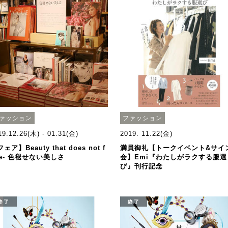
ァッション
ファッション
19.12.26(木) - 01.31(金)
2019. 11.22(金)
ェア】Beauty that does not f
満員御礼【トークイベント&サイ
de- 色褪せない美しさ
会】Emi『わたしがラクする服選
び』刊行記念
終了
終了