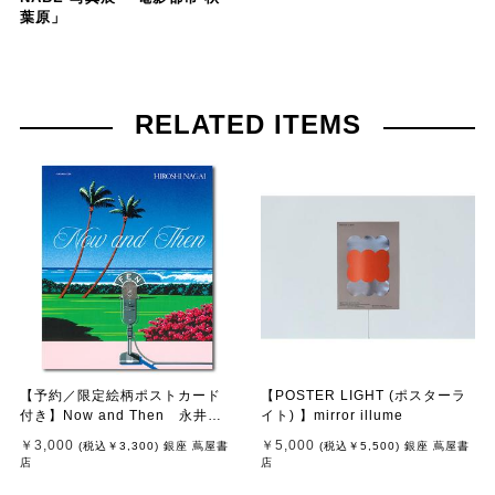
葉原」
RELATED ITEMS
【予約／限定絵柄ポストカード
【POSTER LIGHT (ポスターラ
付き】Now and Then 永井博
イト) 】mirror illume
作品集 ※8月下旬頃の発送予定
￥3,000
￥5,000
(税込
￥3,300
)
銀座 蔦屋書
(税込
￥5,500
)
銀座 蔦屋書
店
店