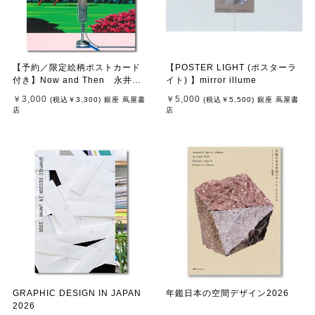
【予約／限定絵柄ポストカード
【POSTER LIGHT (ポスターラ
付き】Now and Then 永井博
イト) 】mirror illume
作品集 ※8月下旬頃の発送予定
￥3,000
￥5,000
(税込
￥3,300
)
銀座 蔦屋書
(税込
￥5,500
)
銀座 蔦屋書
店
店
GRAPHIC DESIGN IN JAPAN
年鑑日本の空間デザイン2026
2026