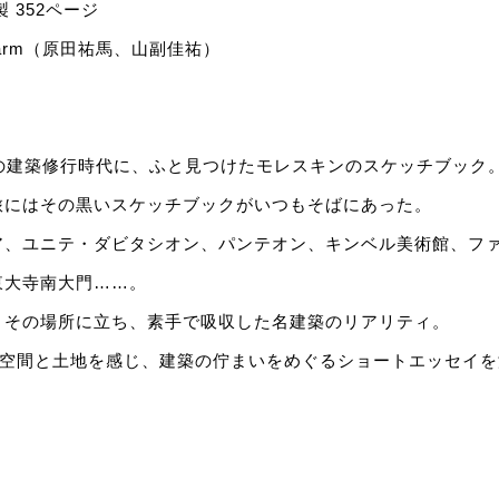
 352ページ
n farm（原田祐馬、山副佳祐）
での建築修行時代に、ふと見つけたモレスキンのスケッチブック
旅にはその黒いスケッチブックがいつもそばにあった。
ア、ユニテ・ダビタシオン、パンテオン、キンベル美術館、フ
東大寺南大門……。
、その場所に立ち、素手で吸収した名建築のリアリティ。
、空間と土地を感じ、建築の佇まいをめぐるショートエッセイ