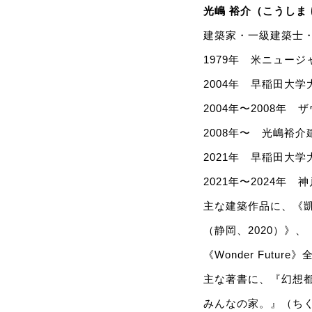
光嶋 裕介（こうしま
建築家・一級建築士
1979年 米ニュー
2004年 早稲田大
2004年〜2008
2008年〜 光嶋裕介建
2021年 早稲田大
2021年〜2024年
主な建築作品に、《凱
（静岡、2020）》、《M
《Wonder Fut
主な著書に、『幻想都
みんなの家。』（ちく