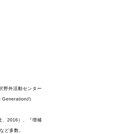
桃沢野外活動センター
enerationの
、2016）、『増補
）など多数。