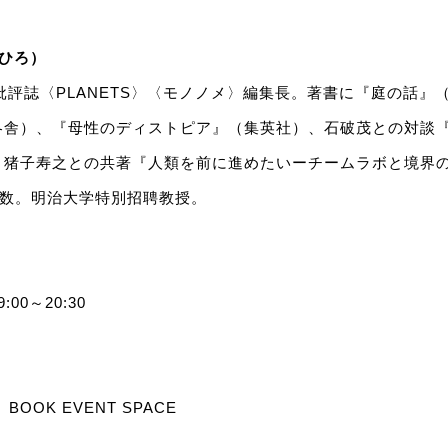
ねひろ）
。批評誌〈PLANETS〉〈モノノメ〉編集長。著書に『庭の話』
冬舎）、『母性のディストピア』（集英社）、石破茂との対談
、猪子寿之との共著『人類を前に進めたいーチームラボと境界
ど多数。明治大学特別招聘教授。
:00～20:30
OOK EVENT SPACE