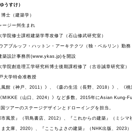
 ゆうすけ）
・博士（建築学）
ジャージー州生まれ
学大学院修士課程建築学専攻修了（石山修武研究室）
年 ザウアブルッフ・ハットン・アーキテクツ（独・ベルリン）勤務
築設計事務所(www.ykas.jp)を開設
学大学院創造理工学研究科博士後期課程修了（古谷誠章研究室）
 神戸大学特命准教授
風館（神戸、2011）》、《森の生活（長野、2018）》、《
IKKE（山口、2024）》など多数。2015年にAsian Kung-Fu G
ure》全国ツアーのステージデザインとドローイングを担当。
市風景』（羽鳥書店、2012）、『これからの建築』（ミシマ社
ま文庫、2020）、『ここちよさの建築』（NHK出版、2023