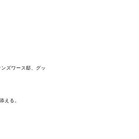
。
ァンズワース邸、グッ
を添える。