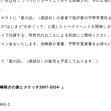
思いをはせてつづったショートエッセイも収録され、その土地
す。
、ゲストに『庭の話』（講談社）の著者で批評家の宇野常寛氏
の“はじまり”をめぐって」と題したトークイベントを開催し
ルドで活躍する、同世代のお二人による対談にご期待ください
サイン会をいたします。光嶋裕介著書、宇野常寛著書をお持ち
にて『庭の話』（講談社）の販売も予定しております。）
裕介の旅とスケッチ2007-2024‐ 』
465-2