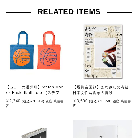
RELATED ITEMS
【カラーの選択可】Stefan Mar
【展覧会図録】まなざしの奇跡
x's Basketball Tote （ステファ
日本女性写真家の冒険
ン・マルクス）トートバッグ
￥2,740
￥3,500
(税込
￥3,014
)
銀座 蔦屋書
(税込
￥3,850
)
銀座 蔦屋書
店
店