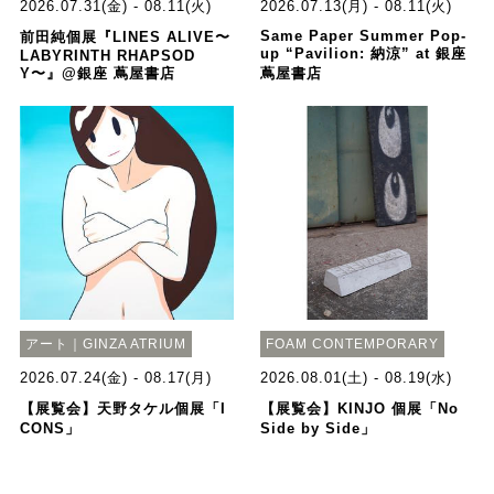
2026.07.31(金) - 08.11(火)
2026.07.13(月) - 08.11(火)
Same Paper Summer Pop-
前田純個展『LINES ALIVE〜
up “Pavilion: 納涼” at 銀座
LABYRINTH RHAPSOD
Y〜』@銀座 蔦屋書店
蔦屋書店
アート｜GINZA ATRIUM
FOAM CONTEMPORARY
2026.07.24(金) - 08.17(月)
2026.08.01(土) - 08.19(水)
【展覧会】天野タケル個展「I
【展覧会】KINJO 個展「No
CONS」
Side by Side」