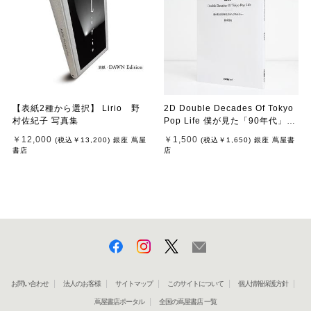
【表紙2種から選択】 Lirio 野
2D Double Decades Of Tokyo
村佐紀子 写真集
Pop Life 僕が見た「90年代」の
ポップカルチャー 鈴木哲也
￥12,000
￥1,500
(税込
￥13,200
)
銀座 蔦屋
(税込
￥1,650
)
銀座 蔦屋書
（著）
書店
店
お問い合わせ
法人のお客様
サイトマップ
このサイトについて
個人情報保護方針
蔦屋書店ポータル
全国の蔦屋書店 一覧