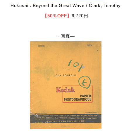
Hokusai : Beyond the Great Wave / Clark, Timothy
【50％OFF】
6,720円
ー写真―