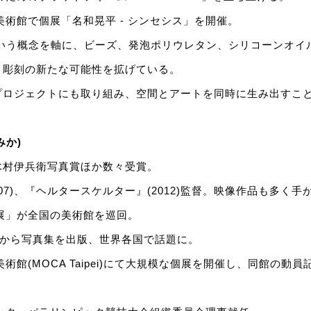
代美術館で個展「名和晃平 - シンセシス」を開催。
l」という概念を軸に、ビーズ、発泡ポリウレタン、シリコーンオ
、彫刻の新たな可能性を拡げている。
プロジェクトにも取り組み、空間とアートを同時に生み出すこ
みか)
木村伊兵衛写真賞ほか数々受賞。
07)、『ヘルタースケルター』(2012)監督。映像作品も多く手
花展」が全国の美術館を巡回。
i N.Y.から写真集を出版、世界各国で話題に。
美術館(MOCA Taipei)にて大規模な個展を開催し、同館の動