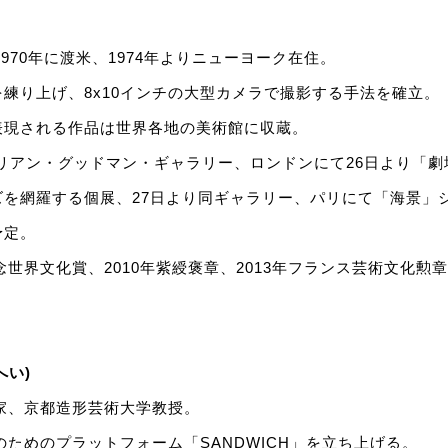
1970年に渡米、1974年よりニューヨーク在住。
練り上げ、8x10インチの大型カメラで撮影する手法を確立。
表現される作品は世界各地の美術館に収蔵。
、マリアン・グッドマン・ギャラリー、ロンドンにて26日より「
ズを網羅する個展、27日より同ギャラリー、パリにて「海景」
予定。
記念世界文化賞、2010年紫綬褒章、2013年フランス芸術文化
へい)
刻家、京都造形芸術大学教授。
作のためのプラットフォーム「SANDWICH」を立ち上げる。