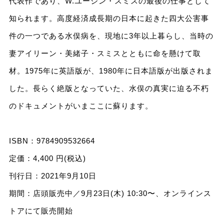
代表作であり、W.ユージン・スミスの最後の仕事として
知られます。⾼度経済成⻑期の⽇本に起きた四⼤公害事
件の⼀つである⽔俣病を、現地に3年以上暮らし、当時の
妻アイリーン・美緒⼦・スミスとともに命を懸けて取
材。1975年に英語版が、1980年に⽇本語版が出版されま
した。⻑らく絶版となっていた、⽔俣の真実に迫る不朽
のドキュメントがいまここに蘇ります。
ISBN：9784909532664
定価：4,400 円(税込)
刊⾏⽇：2021年9⽉10⽇
期間：店頭販売中／9⽉23⽇(⽊) 10:30〜、オンラインス
トアにて販売開始