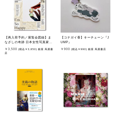
【再入荷予約／展覧会図録】ま
【コナガイ香】キーチェーン『J
なざしの奇跡 日本女性写真家の
UMP』
冒険 ※8月中旬頃入荷予定
￥3,500
￥900
(税込
￥3,850
)
銀座 蔦屋書
(税込
￥990
)
銀座 蔦屋書店
店