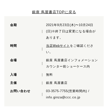
銀座 蔦屋書店TOPに戻る
会期
2021年9⽉23⽇(⽊)〜10⽉24⽇
(⽇)※終了⽇は変更になる場合が
あります。
時間
当店Webサイト
をご確認くださ
い。
会場
銀座 蔦屋書店インフォメーション
カウンター前ショーケース内
⼊場
無料
主催
銀座 蔦屋書店
お問い合わせ
03-3575-7755(営業時間内) /
info.ginza@ccc.co.jp