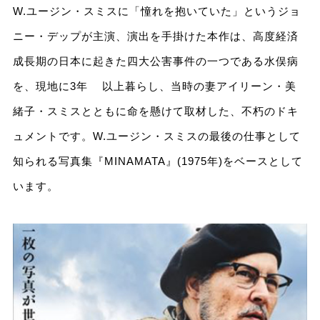
W.ユージン・スミスに「憧れを抱いていた」というジョ
ニー・デップが主演、演出を⼿掛けた本作は、⾼度経済
成⻑期の⽇本に起きた四⼤公害事件の⼀つである⽔俣病
を、現地に3年 以上暮らし、当時の妻アイリーン・美
緒⼦・スミスとともに命を懸けて取材した、不朽のドキ
ュメントです。W.ユージン・スミスの最後の仕事として
知られる写真集『MINAMATA』(1975年)をベースとして
います。