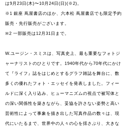
は9⽉23⽇(⽊)〜10⽉24⽇(⽇)(※2)。
※1 銀座 蔦屋書店のほか、六本松 蔦屋書店でも限定予約
販売・先⾏販売がございます。
※2 一部販売は12⽉31⽇まで。
W.ユージン・スミスは、写真史上、最も重要なフォトジ
ャーナリストのひとりです。1940年代から70年代にかけ
て『ライフ』誌をはじめとするグラフ雑誌を舞台に、数
多くの優れたフォト・エッセイを発表しました。フィー
ルドに深く⼊り込み、ヒューマニズムの視点で被写体と
の深い関係性を築きながら、妥協を許さない姿勢と⾼い
芸術性によって事象を描き出した写真作品の数々は、現
代にいたるまで、世界中の⼈々の⼼を揺さぶり、⼤きな