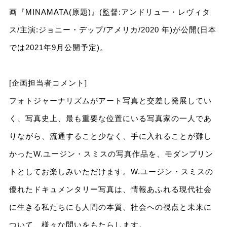
画『MINAMATA(原題)』(監督:アンドリュー・レヴィタ
ス/主演:ジョニー・デップ/アメリカ/2020 年)が公開(⽇本
では2021年9⽉公開予定)。
[企画担当者コメント]
フォトジャーナリズムがアート写真と交差し発展してい
く、写真史上、最も重要な位置にいる写真家の⼀⼈であ
りながら、流通すること少なく、⼿に⼊れることが難し
かったW.ユージン・スミスの写真作品を、モダンプリン
トとしてお楽しみいただけます。W.ユージン・スミスの
優れたドキュメンタリー写真は、情報あふれる現代社会
に⽣きる私たちにも⼈間の本質、社会への視点と未来に
ついて、様々な問いをもたらします。