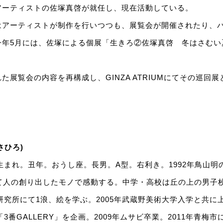
アーティストの佐塚真啓が就任し、現在活動している。
はアーティストが制作を行いつつも、展覧会が開催されたり、
今年5月には、佐塚による個展「生きろ②佐塚真啓 冬はさむい
た展覧会の内容を再構成し、GINZA ATRIUMにてその巡回
さひろ)
市生まれ。丑年。おうし座。長男。A型。右利き。1992年鳥山
めて人の創り出したモノで感動する。中学・高校は丘の上の男子
術研究所にて1浪、絵を学ぶ。2005年武蔵野美術大学入学と共
「3番GALLERY」を企画。2009年ムサビ卒業。2011年青梅市