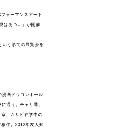
パフォーマンスアート
夏はあつい」が開催
展という形での展覧会を
明の漫画ドラゴンボール
校に通う。チャリ通。
に上京。ムサビ在学中の
に移住。2012年友人知