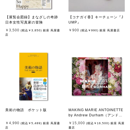
【展覧会図録】まなざしの奇跡
【コナガイ香】キーチェーン『J
日本女性写真家の冒険
UMP』
￥3,500
￥900
(税込
￥3,850
)
銀座 蔦屋書
(税込
￥990
)
銀座 蔦屋書店
店
美術の物語 ポケット版
MAKING MARIE ANTOINETTE
by Andrew Durham（アンドリ
ュー・ダーハム）マリー・アン
￥4,990
￥15,000
(税込
￥5,489
)
銀座 蔦屋書
(税込
￥16,500
)
銀座 蔦屋
トワネット 作品集
店
書店