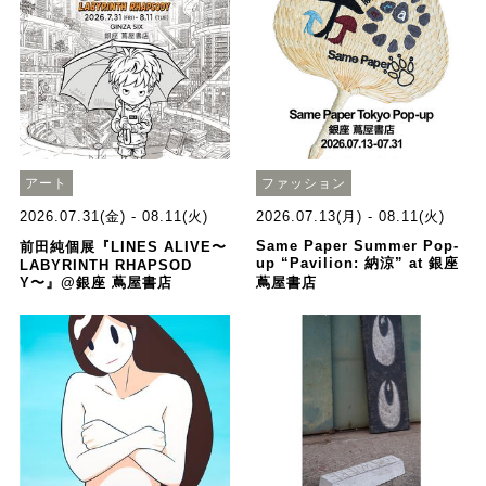
アート
ファッション
2026.07.31(金) - 08.11(火)
2026.07.13(月) - 08.11(火)
Same Paper Summer Pop-
前田純個展『LINES ALIVE〜
up “Pavilion: 納涼” at 銀座
LABYRINTH RHAPSOD
Y〜』@銀座 蔦屋書店
蔦屋書店