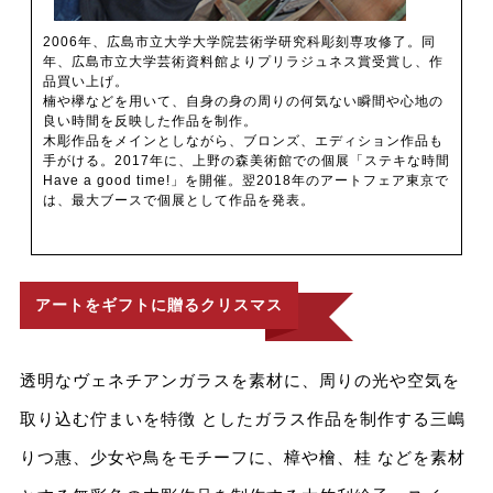
2006年、広島市立大学大学院芸術学研究科彫刻専攻修了。同
年、広島市立大学芸術資料館よりプリラジュネス賞受賞し、作
品買い上げ。
楠や欅などを用いて、自身の身の周りの何気ない瞬間や心地の
良い時間を反映した作品を制作。
木彫作品をメインとしながら、ブロンズ、エディション作品も
手がける。2017年に、上野の森美術館での個展「ステキな時間
Have a good time!」を開催。翌2018年のアートフェア東京で
は、最大ブースで個展として作品を発表。
アートをギフトに贈るクリスマス
透明なヴェネチアンガラスを素材に、周りの光や空気を
取り込む佇まいを特徴 としたガラス作品を制作する三嶋
りつ惠、少女や鳥をモチーフに、樟や檜、桂 などを素材