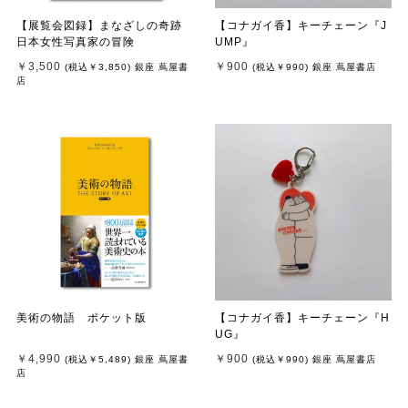
【展覧会図録】まなざしの奇跡
【コナガイ香】キーチェーン『J
日本女性写真家の冒険
UMP』
￥3,500
￥900
(税込
￥3,850
)
銀座 蔦屋書
(税込
￥990
)
銀座 蔦屋書店
店
美術の物語 ポケット版
【コナガイ香】キーチェーン『H
UG』
￥4,990
￥900
(税込
￥5,489
)
銀座 蔦屋書
(税込
￥990
)
銀座 蔦屋書店
店