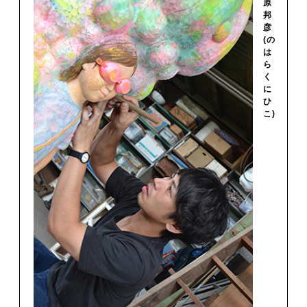
原
邦
彦
(の
は
ら
く
に
ひ
こ)