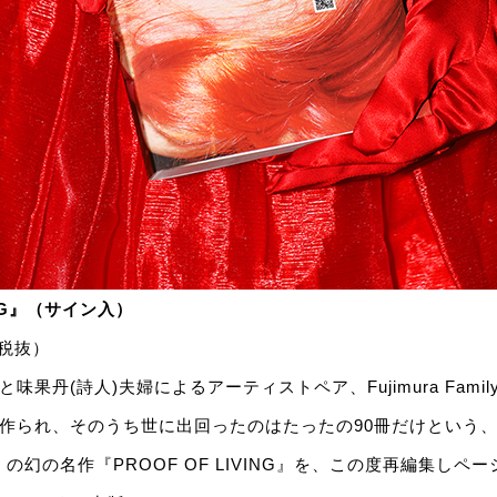
VING』（サイン入）
（税抜）
芸術家)と味果丹(詩人)夫婦によるアーティストペア、Fujimura Fami
み作られ、そのうち世に出回ったのはたったの90冊だけという
Family の幻の名作『PROOF OF LIVING』を、この度再編集