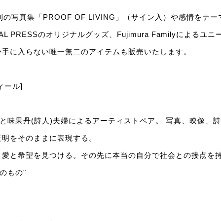
SS刊の写真集「PROOF OF LIVING」（サイン入）や感情を
AL PRESSのオリジナルグッズ、Fujimura Familyによる
か手に入らない唯一無二のアイテムも販売いたします。
ィール]
a(芸術家)と味果丹(詩人)夫婦によるアーティストペア。 写真、映像
証明をそのままに表現する。
。愛と希望を見つける。その先に本当の自分で社会との接点を
のもの"