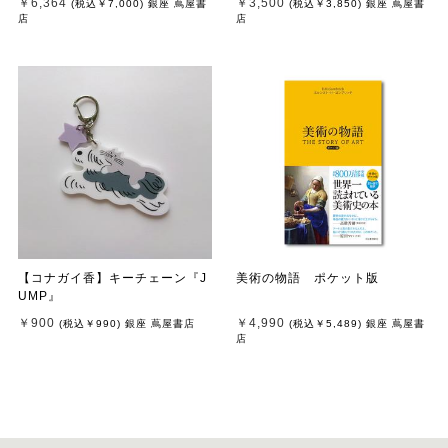
￥6,364
￥3,500
(税込
￥7,000
)
銀座 蔦屋書
(税込
￥3,850
)
銀座 蔦屋書
店
店
【コナガイ香】キーチェーン『J
美術の物語 ポケット版
UMP』
￥900
￥4,990
(税込
￥990
)
銀座 蔦屋書店
(税込
￥5,489
)
銀座 蔦屋書
店