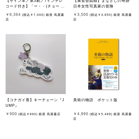
【サイン本／第3刷／7インチレ
【展覧会図録】まなざしの奇跡
コード付き】「ー・・(チョー タ
日本女性写真家の冒険
ン タン)」 濵本奏 写真集
￥6,364
￥3,500
(税込
￥7,000
)
銀座 蔦屋書
(税込
￥3,850
)
銀座 蔦屋書
店
店
【コナガイ香】キーチェーン『J
美術の物語 ポケット版
UMP』
￥900
￥4,990
(税込
￥990
)
銀座 蔦屋書店
(税込
￥5,489
)
銀座 蔦屋書
店