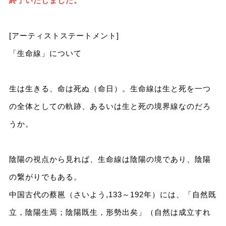
終了いたしました。
[アーティストステートメント]
「生命線」について
生は生きる、命は死ぬ（命日）。生命線は生と死を一つ
の全体としての軌跡、あるいは生と死の境界線なのだろ
うか。
陰陽の視点から見れば、生命線は陰陽の境であり、陰陽
の繋がりでもある。
中国古代の蔡邕（さいよう,133～192年）には、「自然既
立，陰陽生焉；陰陽既生，形勢出矣」（自然は成立すれ