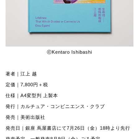
ⓒKentaro Ishibashi
著者｜江上 越
定価｜7,800円＋税
仕様｜A4変型判 上製本
発⾏｜カルチュア・コンビニエンス・クラブ
発売｜美術出版社
発売⽇｜銀座 蔦屋書店にて7月26日（金）18時より先行
発売予定、一般発売8月9日（金）ごろ予定