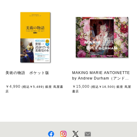
美術の物語 ポケット版
MAKING MARIE ANTOINETTE
by Andrew Durham（アンドリ
ュー・ダーハム）マリー・アン
￥4,990
￥15,000
(税込
￥5,489
)
銀座 蔦屋書
(税込
￥16,500
)
銀座 蔦屋
トワネット 作品集
店
書店