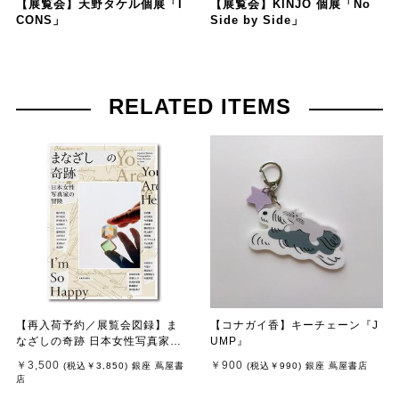
【展覧会】天野タケル個展「I
【展覧会】KINJO 個展「No
CONS」
Side by Side」
RELATED ITEMS
【再入荷予約／展覧会図録】ま
【コナガイ香】キーチェーン『J
なざしの奇跡 日本女性写真家の
UMP』
冒険 ※8月中旬頃入荷予定
￥3,500
￥900
(税込
￥3,850
)
銀座 蔦屋書
(税込
￥990
)
銀座 蔦屋書店
店