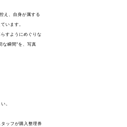
に控え、自身が属する
えています。
を暮らすようにめぐりな
切な瞬間”を、写真
さい。
スタッフが購入整理券