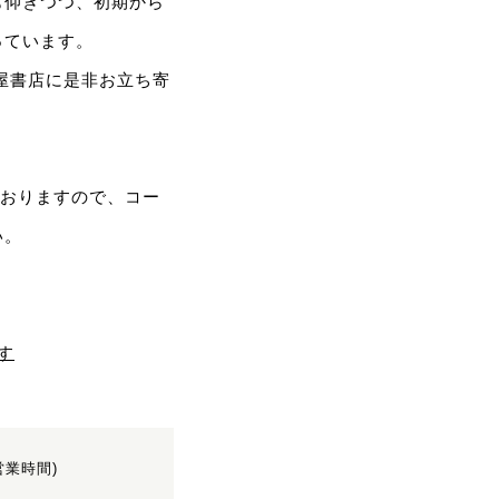
も仰ぎつつ、初期から
っています。
屋書店に是非お立ち寄
えておりますので、コー
い。
す
(営業時間)