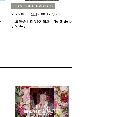
FOAM CONTEMPORARY
2026.08.01(土) - 08.19(水)
N
【展覧会】KINJO 個展「No Side b
y Side」