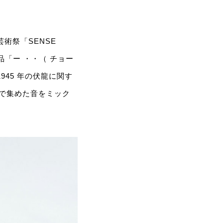
芸術祭「SENSE
品「ー ・・（ チョー
45 年の伏龍に関す
グで集めた音をミック