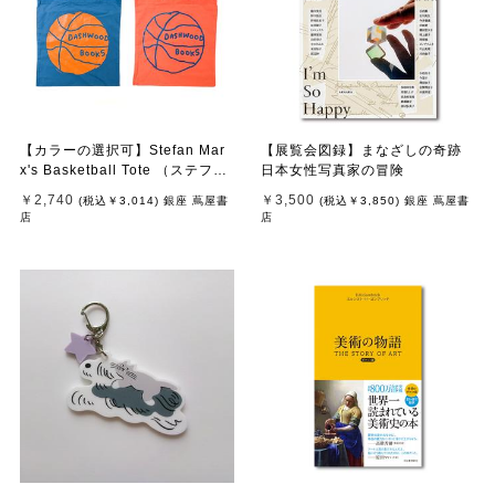
【カラーの選択可】Stefan Mar
【展覧会図録】まなざしの奇跡
x's Basketball Tote （ステファ
日本女性写真家の冒険
ン・マルクス）トートバッグ
￥2,740
￥3,500
(税込
￥3,014
)
銀座 蔦屋書
(税込
￥3,850
)
銀座 蔦屋書
店
店