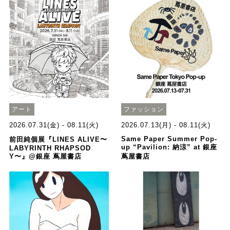
アート
ファッション
2026.07.31(金) - 08.11(火)
2026.07.13(月) - 08.11(火)
Same Paper Summer Pop-
前田純個展『LINES ALIVE〜
up “Pavilion: 納涼” at 銀座
LABYRINTH RHAPSOD
Y〜』@銀座 蔦屋書店
蔦屋書店