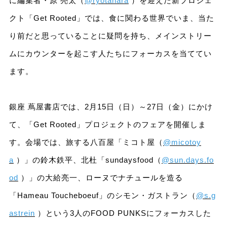
に編集者・原 亮太（
@ryotahara
）を迎えた新プロジェ
クト「Get Rooted」では、食に関わる世界でいま、当た
り前だと思っていることに疑問を持ち、メインストリー
ムにカウンターを起こす人たちにフォーカスを当ててい
ます。
銀座 蔦屋書店では、2月15日（日）～27日（金）にかけ
て、「Get Rooted」プロジェクトのフェアを開催しま
す。会場では、旅する八百屋「ミコト屋（
@micotoy
a
）」の鈴木鉄平、北杜「sundaysfood（
@sun.days.fo
od
）」の大給亮一、ローヌでナチュールを造る
「Hameau Toucheboeuf」のシモン・ガストラン（
@s.g
astrein
）という3人のFOOD PUNKSにフォーカスした