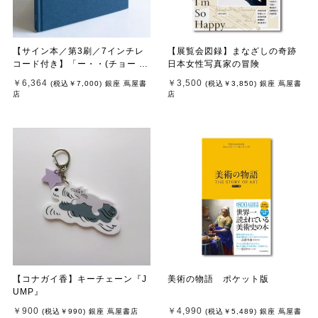
【サイン本／第3刷／7インチレ
【展覧会図録】まなざしの奇跡
コード付き】「ー・・(チョー タ
日本女性写真家の冒険
ン タン)」 濵本奏 写真集
￥6,364
￥3,500
(税込
￥7,000
)
銀座 蔦屋書
(税込
￥3,850
)
銀座 蔦屋書
店
店
【コナガイ香】キーチェーン『J
美術の物語 ポケット版
UMP』
￥900
￥4,990
(税込
￥990
)
銀座 蔦屋書店
(税込
￥5,489
)
銀座 蔦屋書