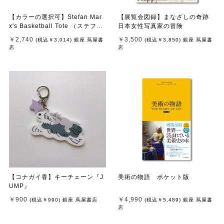
【カラーの選択可】Stefan Mar
【展覧会図録】まなざしの奇跡
x's Basketball Tote （ステファ
日本女性写真家の冒険
ン・マルクス）トートバッグ
￥2,740
￥3,500
(税込
￥3,014
)
銀座 蔦屋書
(税込
￥3,850
)
銀座 蔦屋書
店
店
【コナガイ香】キーチェーン『J
美術の物語 ポケット版
UMP』
￥900
￥4,990
(税込
￥990
)
銀座 蔦屋書店
(税込
￥5,489
)
銀座 蔦屋書
店