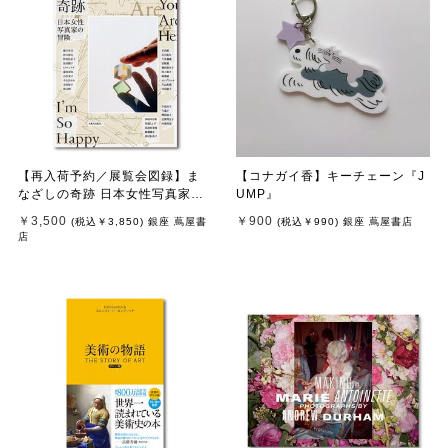
【再入荷予約／展覧会図録】ま
【コナガイ香】キーチェーン『J
なざしの奇跡 日本女性写真家の
UMP』
冒険 ※8月中旬頃入荷予定
￥3,500
￥900
(税込
￥3,850
)
銀座 蔦屋書
(税込
￥990
)
銀座 蔦屋書店
店