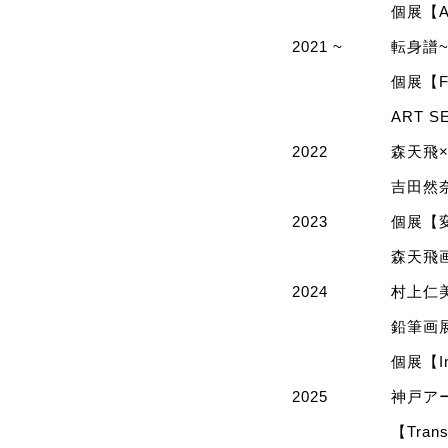
個展【A
2021 ~
転身譜
個展【Flo
ART 
2022
森天飛× 
吉田然奈
2023
個展【変
森天飛
2024
村上仁美
鉛筆画
個展【In 
2025
神戸ア
【Trans