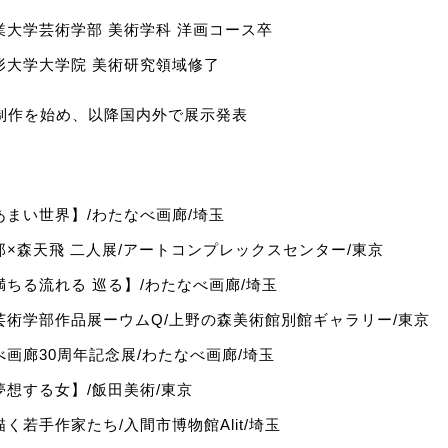
業大学芸術学部 美術学科 洋画コース卒
形大学大学院 美術研究領域修了
の制作を始め、以降国内外で展示発表
あまい世界】/わたなべ画廊/埼玉
郎×森天飛 二人展/アートコンプレックスセンター/東京
満ちる流れる 巡る】/わたなべ画廊/埼玉
芸術学部作品展ーウムQ/上野の森美術館別館ギャラリー/東京
べ画廊30周年記念展/わたなべ画廊/埼玉
夢想する女】/飯田美術/東京
く若手作家たち/入間市博物館Alit/埼玉