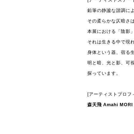
鉛筆の静謐な諧調に
その柔らかな仄暗さ
本展における「陰影
それは生きる中で現
身体という器、宿る
明と暗、光と影、可
探っています。
[アーティストプロフ
森天飛 Amahi MORI