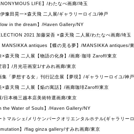
NONYMOUS LIFE】/わたなべ画廊/埼玉
~伊豫田晃一×森天飛 二人展/ギャラリーロイユ/神戸
w in the dream】/Haven Gallery/NY
SELECTION 2021 加藤栄吾 ×森天飛 二人展/わたなべ画廊/埼玉
MANSIKKA antiques【蝶の見る夢】/MANSIKKA antiques/
×森天飛 二人展【物語の化身】/画廊·珈琲 Zaroff/東京
容】/月光荘画室1/すみれ画廊/東京
画集「夢想する女」刊行記念展【夢現】/ギャラリーロイユ/神
×森天飛 二人展【焔の寓話】/画廊珈琲Zaroff/東京
展/日本橋三越本店美術特選画廊/東京
the Water of Souls】/Haven Gallery/NY
ートマルシェ/メリケンパークオリエンタルホテル(ギャラリーロイ
mutation】/flag ginza gallery/すみれ画廊/東京