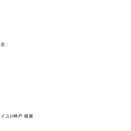
東京
戸
ユ)/神戸 個展