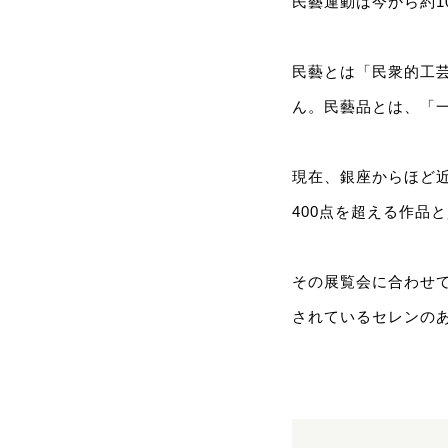
民藝運動は今から約1
民藝とは「民衆的工
ん。民藝品とは、「
現在、銀座からほど近
400点を超える作品
その展覧会に合わせ
されているセレンの