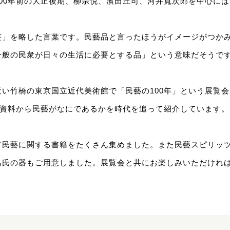
00年前の大正後期、柳宗悦、濱田庄司、河井寬次郎を中心に
芸」を略した言葉です。民藝品と言ったほうがイメージがつか
一般の民衆が日々の生活に必要とする品」という意味だそうで
い竹橋の東京国立近代美術館で「民藝の100年」という展覧
と資料から民藝がなにであるかを時代を追って紹介しています。
て民藝に関する書籍をたくさん集めました。また民藝スピリッ
あ氏の器もご用意しました。展覧会と共にお楽しみいただけれ