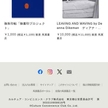
御朱印帖「御書印プロジェク
LEAVING AND WAVING by De
ト」
anna Dikeman ディアナ・ダ
イクマン 写真集
￥1,000
￥10,000
(税込
￥1,100
)
銀座 蔦屋書
(税込
￥11,000
)
銀座 蔦屋
店
書店
お問い合わせ
法人のお客様
サイトマップ
このサイトについて
個人情報保護方針
蔦屋書店ポータル
全国の蔦屋書店 一覧
カルチュア・コンビニエンス・クラブ株式会社 東京都公安委員会許可 第
303310908618号
©Culture Convenience Club Co.,Ltd.