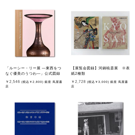
「ルーシー・リー展 ―東西をつ
【展覧会図録】河鍋暁斎展 ※表
なぐ優美のうつわ―」公式図録
紙2種類
￥2,546
￥2,728
(税込
￥2,800
)
銀座 蔦屋書
(税込
￥3,000
)
銀座 蔦屋書
店
店