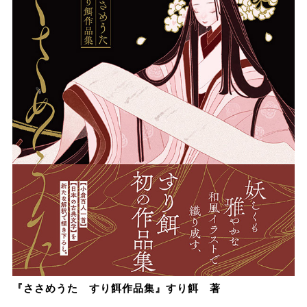
『ささめうた すり餌作品集』すり餌 著